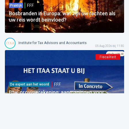
F.F.F.
Praktijk
Bosbranden in Europa: wat zijn uw rechten als
uw reis wordt beïnvloed?
Institute for Tax Advisors and Accountants
05 Aug 2026 bij 11:30
Fiscaliteit
F.F.F.
De expert aan het woord
Btw-provisierekening: aanmaningen voor
bedragen die al betaald zijn
FOD Financiën
05 Aug 2026 bij 09:30