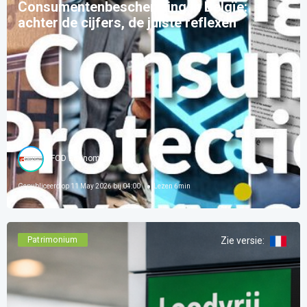
Consumentenbescherming in Belgïe:
achter de cijfers, de juiste reflexen
FOD Economie
Gepubliceerd op
11 May 2026 bij 04:00
Lezen
6
min
Patrimonium
Zie versie
: