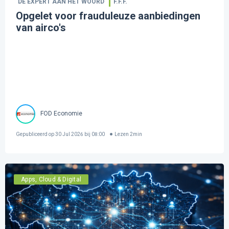
DE EXPERT AAN HET WOORD
F.F.F.
Opgelet voor frauduleuze aanbiedingen
van airco's
FOD Economie
Gepubliceerd op
30 Jul 2026 bij 08:00
Lezen
2
min
Apps, Cloud & Digital