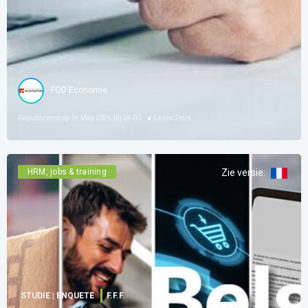
FOD Economie
Gepubliceerd op
16 May 2026 bij 04:00
Lezen
2
min
HRM, jobs & training
Zie versie
:
STUDIE | ENQUETE
F.F.F.