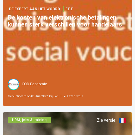
DE EXPERT AAN HET WOORD
F.F.F.
De kosten van elektronische betalingen
kunnen sterk verschillen voor handelaars
FOD Economie
Gepubliceerd op
05 Jun 2026 bij 04:00
Lezen
3
min
HRM, jobs & training
Zie versie
: