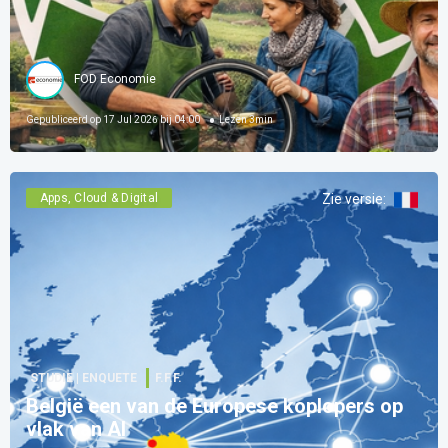
FOD Economie
Gepubliceerd op
17 Jul 2026 bij 04:00
Lezen
3
min
Apps, Cloud & Digital
Zie versie
:
STUDIE | ENQUETE
F.F.F.
België een van de Europese koplopers op
vlak van AI