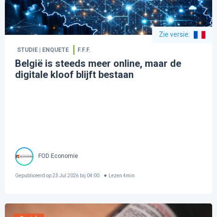
Zie versie
:
STUDIE | ENQUETE
F.F.F.
België is steeds meer online, maar de
digitale kloof blijft bestaan
FOD Economie
Gepubliceerd op
23 Jul 2026 bij 04:00
Lezen
4
min