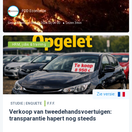
FOD Economie
Gepubliceerd op
06 Aug 2026 bij 04:00
Lezen
3
min
HRM, jobs & training
Zie versie
:
STUDIE | ENQUETE
F.F.F.
Verkoop van tweedehandsvoertuigen:
transparantie hapert nog steeds