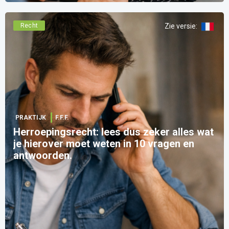
Recht
Zie versie
:
PRAKTIJK
F.F.F.
Herroepingsrecht: lees dus zeker alles wat
je hierover moet weten in 10 vragen en
antwoorden.