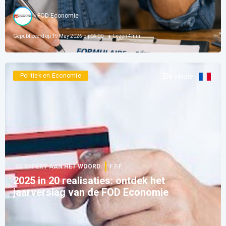
FOD Economie
Gepubliceerd op
19 May 2026 bij 04:00
Lezen
4
min
Politiek en Economie
Zie versie
:
DE EXPERT AAN HET WOORD
F.F.F.
2025 in 20 realisaties: ontdek het
jaarverslag van de FOD Economie