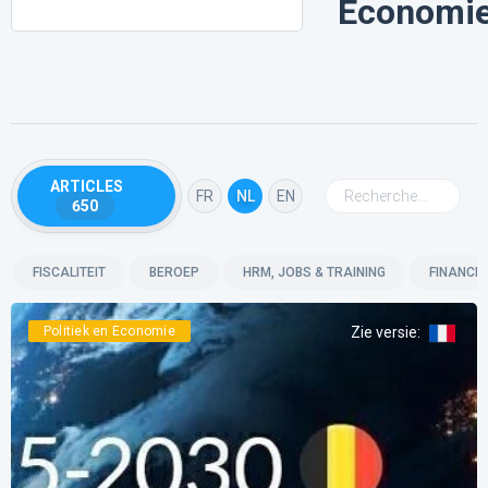
Economi
ARTICLES
FR
NL
EN
650
FISCALITEIT
BEROEP
HRM, JOBS & TRAINING
FINANCIË
Politiek en Economie
Zie versie
: