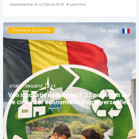
Gepubliceerd op
18 Jul 2026 bij 04:00
Lezen
3
min
Politiek en Economie
Zie versie
:
STUDIE | ENQUETE
F.F.F.
Van innovatie naar impact: 23 projecten die
de circulaire economie in België versnellen