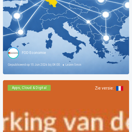
FOD Economie
Gepubliceerd op
15 Jun 2026 bij 04:00
Lezen
5
min
Apps, Cloud & Digital
Zie versie
: