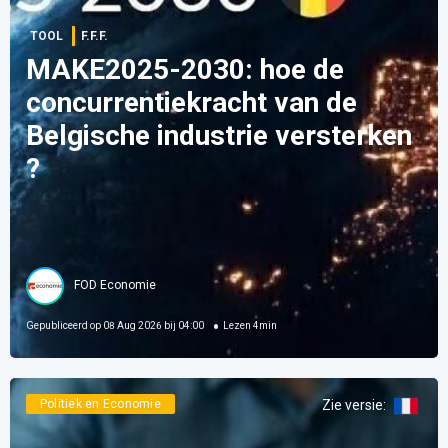
TOOL
F.F.F.
MAKE2025-2030: hoe de
concurrentiekracht van de
Belgische industrie versterken
?
FOD Economie
Gepubliceerd op
08 Aug 2026 bij 04:00
Lezen
4
min
Politiek en Economie
Zie versie
: