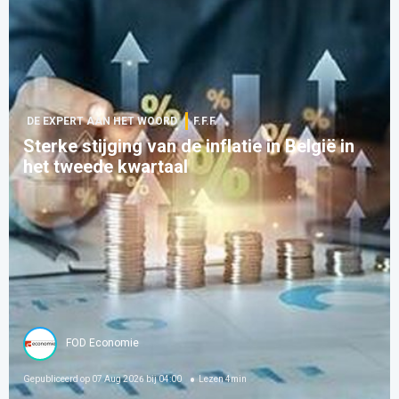
DE EXPERT AAN HET WOORD
F.F.F.
Sterke stijging van de inflatie in België in
het tweede kwartaal
FOD Economie
Gepubliceerd op
07 Aug 2026 bij 04:00
Lezen
4
min