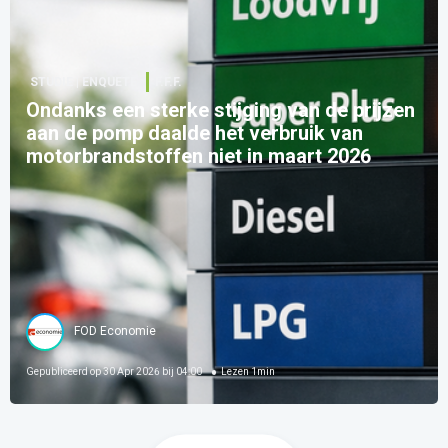
STUDIE | ENQUETE
F.F.F.
Ondanks een sterke stijging van de prijzen
aan de pomp daalde het verbruik van
motorbrandstoffen niet in maart 2026
FOD Economie
Gepubliceerd op
30 Apr 2026 bij 04:00
Lezen
1
min