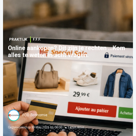
PRAKTIJK
F.F.F.
Online aankopen? Dit zijn je rechten ...Kom
alles te weten in acht vragen.
FOD Economie
Gepubliceerd op
19 May 2026 bij 04:00
Lezen
4
min