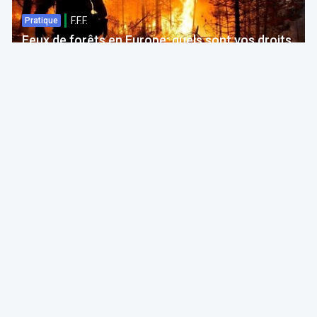
F.F.F.
Pratique
Feux de forêts en Europe: quels sont vos droits
si votre voyage est impacté ?
Bruno Colmant
Professeur, Membre de l'Académie Royale
06 Aug 2026 à 04:00
GRH, Emploi, formation
F.F.F.
Opinion
Quelles études choisir en septembre 2026 ?
ITAA
05 Aug 2026 à 11:30