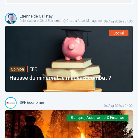
Etienne de Callataÿ
Cofondateur et Chief Economist @ Orcadia Asset Management
06 Aug 2026 à 04:05
Social
F.F.F.
Opinion
Hausse du minerval: le mauvais combat ?
SPF Economie
06 Aug 2026 à 04:00
Banque, Assurance & Finance