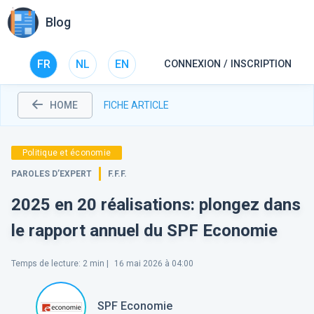
Blog
FR
NL
EN
CONNEXION / INSCRIPTION
HOME
FICHE ARTICLE
Politique et économie
PAROLES D’EXPERT
F.F.F.
2025 en 20 réalisations: plongez dans
le rapport annuel du SPF Economie
Temps de lecture
:
2
min |
16 mai 2026 à 04:00
SPF Economie