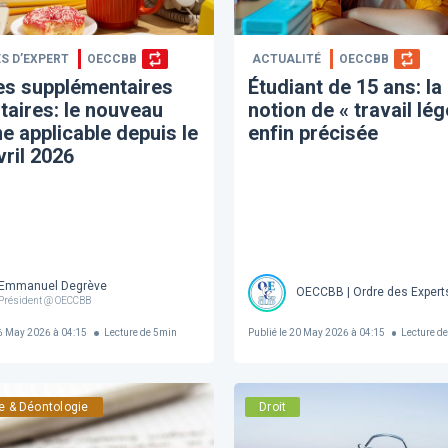
S D’EXPERT
OECCBB
ACTUALITÉ
OECCBB
es supplémentaires
Étudiant de 15 ans: la
taires: le nouveau
notion de « travail lég
e applicable depuis le
enfin précisée
vril 2026
Emmanuel Degrève
s brevetés de Belgique Société Royale
OECCBB | Ordre des Expert
Président @ OECCBB
 May 2026 à 04:15
Lecture de
5
min
Publié le
20 May 2026 à 04:15
Lecture d
e & Déontologie
Droit