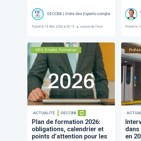
OECCBB | Ordre des Experts-comptables et Comptable
Publié le
14 Mar 2026 à 05:15
Lecture de
7
min
Publié le
13
GRH, Emploi, formation
Profes
ACTUALITÉ
OECCBB
ACTUA
Plan de formation 2026:
Inter
obligations, calendrier et
dans 
points d’attention pour les
en 20