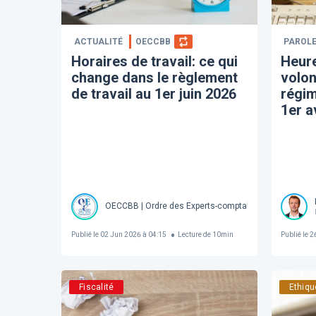
ACTUALITÉ
OECCBB
PAROLE
Horaires de travail: ce qui
Heur
change dans le règlement
volon
de travail au 1er juin 2026
régim
1er a
OECCBB | Ordre des Experts-comptables et Comptable
Publié le
02 Jun 2026 à 04:15
Lecture de
10
min
Publié le
26
Fiscalité
Ethiqu