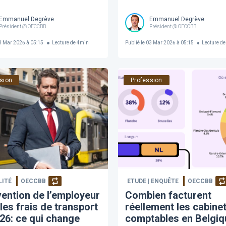
Emmanuel Degrève
Emmanuel Degrève
s brevetés de Belgique Société Royale
Président @ OECCBB
Président @ OECCBB
 Mar 2026 à 05:15
Lecture de
4
min
Publié le
03 Mar 2026 à 05:15
Lecture de
sion
Profession
LITÉ
OECCBB
ETUDE | ENQUÊTE
OECCBB
vention de l’employeur
Combien facturent
les frais de transport
réellement les cabine
26: ce qui change
comptables en Belgiq