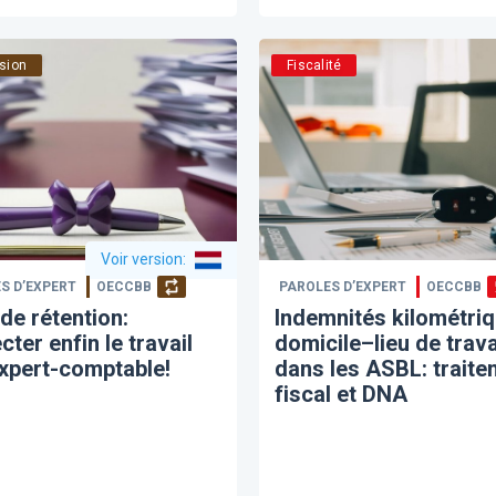
sion
Fiscalité
Voir version
:
S D’EXPERT
OECCBB
PAROLES D’EXPERT
OECCBB
 de rétention:
Indemnités kilométri
cter enfin le travail
domicile–lieu de trava
expert-comptable!
dans les ASBL: traite
fiscal et DNA