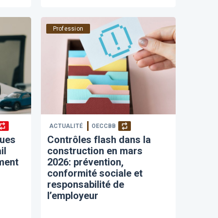
Profession
ACTUALITÉ
OECCBB
ques
Contrôles flash dans la
il
construction en mars
ment
2026: prévention,
conformité sociale et
responsabilité de
l’employeur