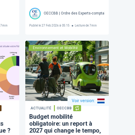
OECCBB | Ordre des Experts-comptables et Comptables
7
min
Publié le
27 Feb 2026 à 05:15
Lecture de
7
min
Environnement et Mobilité
Voir version
:
ACTUALITÉ
OECCBB
Budget mobilité
ts
obligatoire: un report à
ue ?
2027 qui change le tempo,