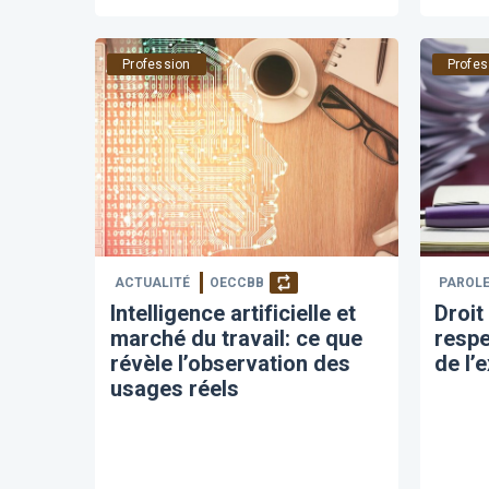
Profession
Profes
ACTUALITÉ
OECCBB
PAROLE
Intelligence artificielle et
Droit
marché du travail: ce que
respe
révèle l’observation des
de l’
usages réels