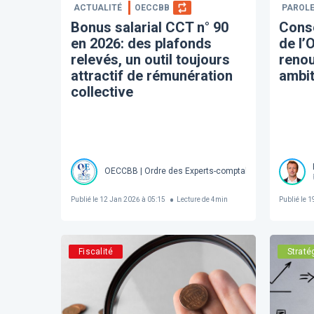
ACTUALITÉ
OECCBB
PAROLE
Bonus salarial CCT n° 90
Conse
en 2026: des plafonds
de l
relevés, un outil toujours
reno
attractif de rémunération
ambit
collective
OECCBB | Ordre des Experts-comptables et Comptable
Publié le
12 Jan 2026 à 05:15
Lecture de
4
min
Publié le
19
Fiscalité
Straté