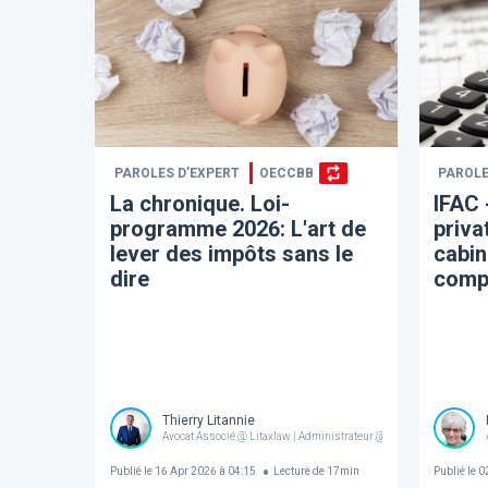
PAROLES D’EXPERT
OECCBB
PAROLE
La chronique. Loi-
IFAC 
programme 2026: L'art de
priva
lever des impôts sans le
cabin
dire
comp
Thierry Litannie
Avocat Associé @ Litaxlaw | Administrateur @ OECCBB
Publié le
16 Apr 2026 à 04:15
Lecture de
17
min
Publié le
02