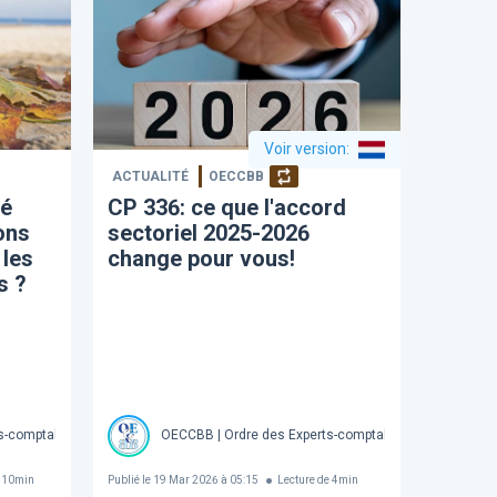
Voir version
:
ACTUALITÉ
OECCBB
té
CP 336: ce que l'accord
ons
sectoriel 2025-2026
 les
change pour vous!
s ?
s-comptables et Comptables brevetés de Belgique Société Royale
OECCBB | Ordre des Experts-comptables et Comptables
10
min
Publié le
19 Mar 2026 à 05:15
Lecture de
4
min