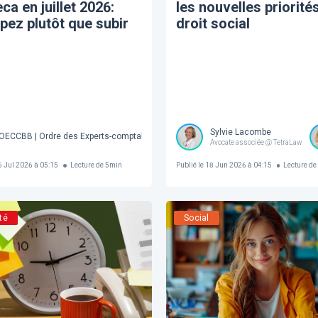
eca en juillet 2026:
les nouvelles priorité
ipez plutôt que subir
droit social
Sylvie Lacombe
OECCBB | Ordre des Experts-comptables et Comptables brevetés de Belgique Soc
Avocate associée @ TetraLaw
 Jul 2026 à 05:15
Lecture de
5
min
Publié le
18 Jun 2026 à 04:15
Lecture de
té
Social