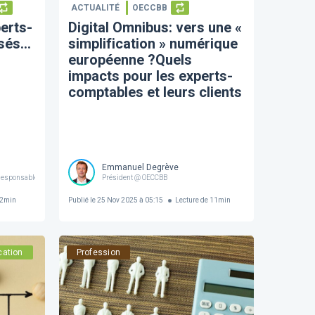
ACTUALITÉ
OECCBB
erts-
Digital Omnibus: vers une «
isés…
simplification » numérique
européenne ?Quels
impacts pour les experts-
comptables et leurs clients
Emmanuel Degrève
Responsable communication @ Eurofiscalis
Président @ OECCBB
2
min
Publié le
25 Nov 2025 à 05:15
Lecture de
11
min
cation
Profession