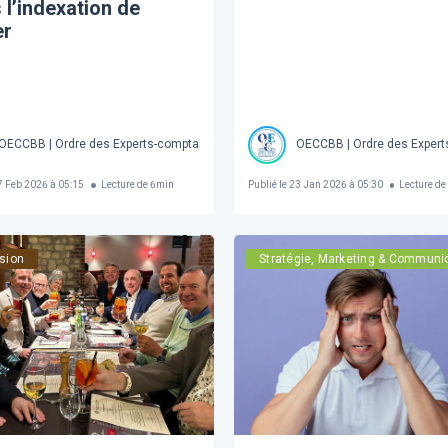
 l’indexation de
er
s brevetés de Belgique Société Royale
OECCBB | Ordre des Experts-comptables et Comptables brevetés de Belgique Soc
OECCBB | Ordre des Expert
 Feb 2026 à 05:15
Lecture de
6
min
Publié le
23 Jan 2026 à 05:30
Lecture de
sion
Stratégie, Marketing & Communi