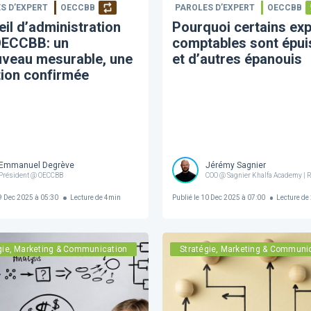
S D’EXPERT
OECCBB
PAROLES D’EXPERT
OECCBB
il d’administration
Pourquoi certains exp
’OECCBB: un
comptables sont épu
uveau mesurable, une
et d’autres épanouis
ion confirmée
Emmanuel Degrève
Jérémy Sagnier
s brevetés de Belgique Société Royale
Président @ OECCBB
COO @ Sagnier Khalfa Academy | 
 Dec 2025 à 05:30
Lecture de
4
min
Publié le
10 Dec 2025 à 07:00
Lecture de
gie, Marketing & Communication
Stratégie, Marketing & Communi