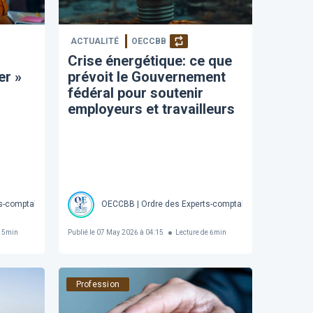
ACTUALITÉ
OECCBB
Crise énergétique: ce que
er »
prévoit le Gouvernement
fédéral pour soutenir
employeurs et travailleurs
s-comptables et Comptables brevetés de Belgique Société Royale
OECCBB | Ordre des Experts-comptables et Comptables
e
5
min
Publié le
07 May 2026 à 04:15
Lecture de
6
min
Profession