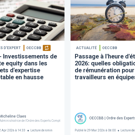
S D’EXPERT
OECCBB
ACTUALITÉ
OECCBB
- Investissements de
Passage à l'heure d'é
te equity dans les
2026: quelles obligati
ets d'expertise
de rémunération pour
table en hausse
travailleurs en équipe
Micheline Claes
OECCBB | Ordre des Expert
Administratrice de l'Ordre des Experts Comptables Et comptables OECCBB SR
 Apr 2026 à 14:33
Lecture de
6
min
Publié le
29 Mar 2026 à 08:00
Lecture de