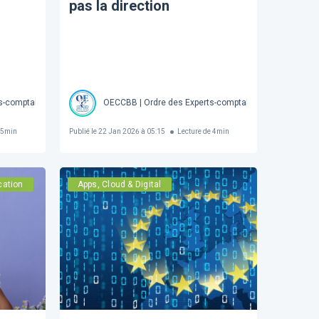
pas la direction
iété Royale
s-comptables et Comptables brevetés de Belgique Société Royale
OECCBB | Ordre des Experts-comptables et Comptables
5
min
Publié le
22 Jan 2026 à 05:15
Lecture de
4
min
cation
Apps, Cloud & Digital