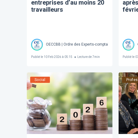
entreprises d’au moins 20
après
travailleurs
févri
OECCBB | Ordre des Experts-comptables et Comptable
Publié le
10 Feb 2026 à 05:15
Lecture de
7
min
Publié le
07
Social
Profes