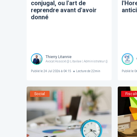
conjugal, ou l'art de
l'Hor
reprendre avant d'avoir
antic
donné
Thierry Litannie
Avocat Associé @ Litaxlaw | Administrateur @ OECCBB
Publié le
24 Jul 2026 à 04:15
Lecture de
22
min
Publié le
06
Social
Fiscali