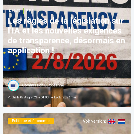
DÉBAT
F.F.F.
Les règles de la législation sur
l'IA et les nouvelles exigences
de transparence, désormais en
application !
Commission Européenne
Publié le
02 Aug 2026 à 04:00
Lecture de
6
min
Politique et économie
Voir version
: