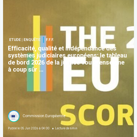
ETUDE | ENQUÊTE
F.F.F.
Efficacité, qualité et indépendance des
systèmes judiciaires européens: le tableau
de bord 2026 de la justice vous renseigne
à coup sûr ...
Commission Européenne
Publié le
05 Jun 2026 à 04:00
Lecture de
6
min