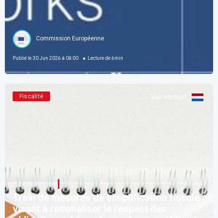
Commission Européenne
Publié le
30 Jun 2026 à 08:00
Lecture de
6
min
Fiscalité
Voir version
:
LÉGISLATION
F.F.F.
Train de mesures de simplification fiscale
visant à rationaliser le respect des