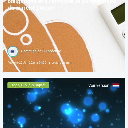
obligations et à renforcer la compétitivité
du marché unique
Commission Européenne
Publié le
29 Jun 2026 à 04:00
Lecture de
8
min
Apps, Cloud & Digital
Voir version
: