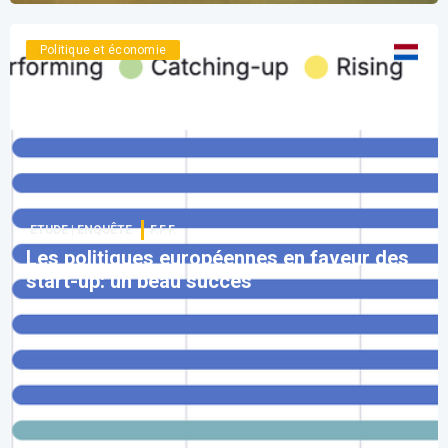
Politique et économie
Voir version
:
ETUDE | ENQUÊTE
F.F.F.
Les politiques européennes en faveur des
start-up: un beau succès