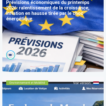
Prévisions économiques du printemps
2026: ralentissement de la croissance,
inflation en hausse tirée par le choc
énergétique
Commission Européenne
Publié le
22 May 2026 à 04:00
Lecture de
8
min
Environnement et Mobilité
Voir version
: