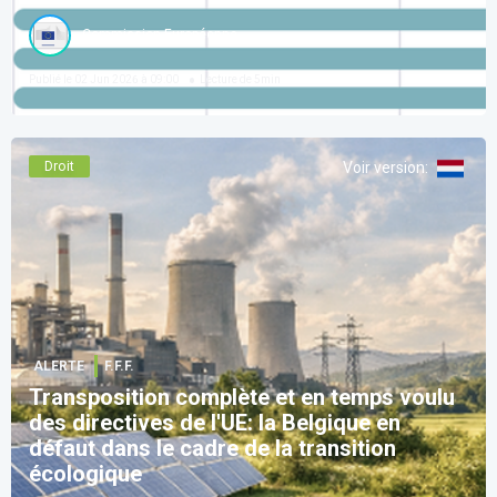
Commission Européenne
Publié le
02 Jun 2026 à 09:00
Lecture de
5
min
Droit
Voir version
:
ALERTE
F.F.F.
Transposition complète et en temps voulu
des directives de l'UE: la Belgique en
défaut dans le cadre de la transition
écologique