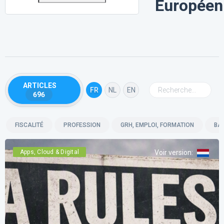
Européen
ARTICLES
FR
NL
EN
696
FISCALITÉ
PROFESSION
GRH, EMPLOI, FORMATION
BA
Apps, Cloud & Digital
Voir version
: