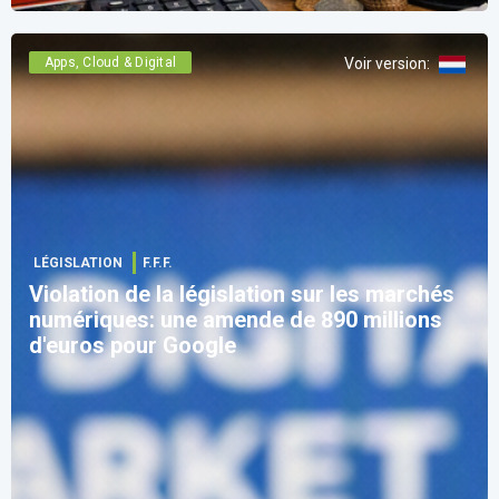
Apps, Cloud & Digital
Voir version
:
LÉGISLATION
F.F.F.
Violation de la législation sur les marchés
numériques: une amende de 890 millions
d'euros pour Google