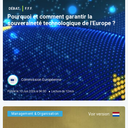
DÉBAT
F.F.F.
Pourquoi et comment garantir la
souveraineté technologique de l'Europe ?
Commission Européenne
Publié le
10 Jun 2026 à 04:00
Lecture de
12
min
Management & Organisation
Voir version
: