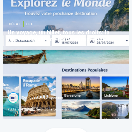
DÉBAT
F.F.F.
Un voyage, un billet, tous les droits: la
nouvelle feuille de route européenne
Commission Européenne
Publié le
21 May 2026 à 04:00
Lecture de
4
min