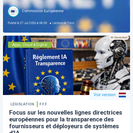
Commission Européenne
Publié le
27 Jul 2026 à 04:00
Lecture de
7
min
Apps, Cloud & Digital
Voir version
:
LÉGISLATION
F.F.F.
Focus sur les nouvelles lignes directrices
européennes pour la transparence des
fournisseurs et déployeurs de systèmes