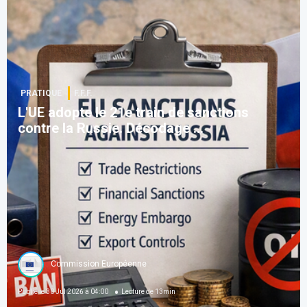
PRATIQUE
F.F.F.
L'UE adopte le 21e train de sanctions
contre la Russie. Décodage ...
Commission Européenne
Publié le
30 Jul 2026 à 04:00
Lecture de
13
min