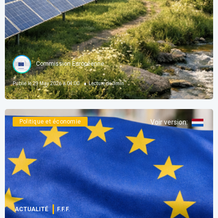
Commission Européenne
Publié le
29 May 2026 à 04:00
Lecture de
3
min
Politique et économie
Voir version
:
ACTUALITÉ
F.F.F.