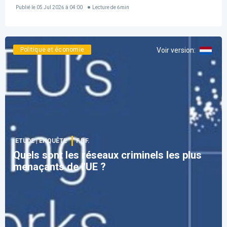
Publié le
05 Jul 2026 à 04:00
Lecture de
6
min
Politique et économie
Voir version
:
ETUDE | ENQUÊTE
F.F.F.
Quels sont les réseaux criminels les plus
menaçants de l'UE ?