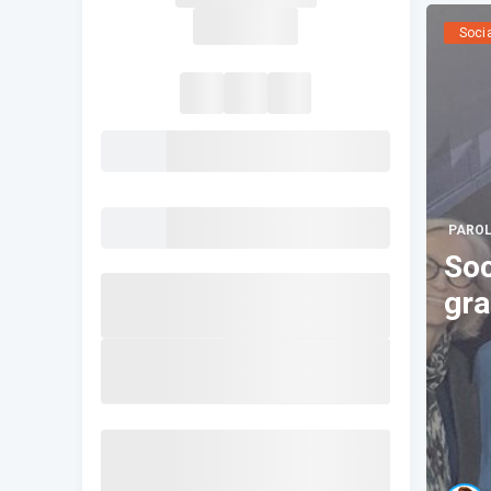
Soci
PAROL
Social 
gra