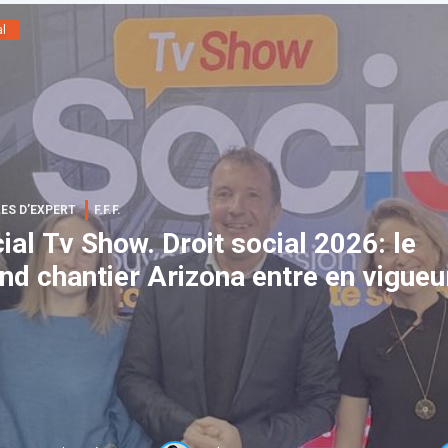
al
ES D’EXPERT
F.F.F.
Tv Show. Droit social 2026: le
nd chantier Arizona entre en vigueu