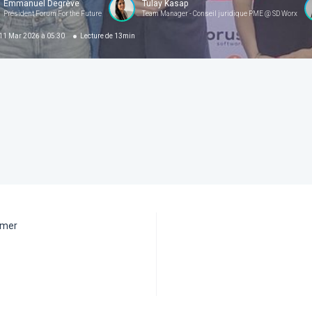
Emmanuel Degrève
Tulay Kasap
Président Forum For the Future
Team Manager - Conseil juridique PME @ SD Worx
11 Mar 2026 à 05:30
Lecture de
13
min
aimer