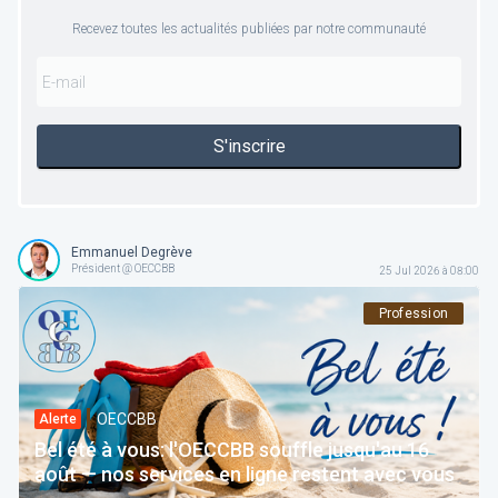
Recevez toutes les actualités publiées par notre communauté
S'inscrire
Emmanuel Degrève
Président @ OECCBB
25 Jul 2026 à 08:00
Profession
OECCBB
Alerte
Bel été à vous: l'OECCBB souffle jusqu'au 16
août — nos services en ligne restent avec vous