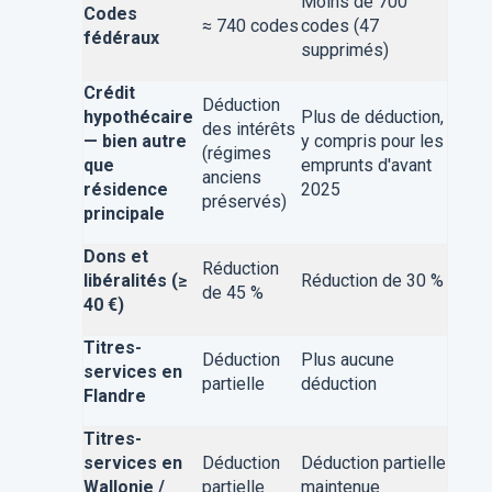
Moins de 700
Codes
≈ 740 codes
codes (47
fédéraux
supprimés)
Crédit
Déduction
hypothécaire
Plus de déduction,
des intérêts
— bien autre
y compris pour les
(régimes
que
emprunts d'avant
anciens
résidence
2025
préservés)
principale
Dons et
Réduction
libéralités (≥
Réduction de 30 %
de 45 %
40 €)
Titres-
Déduction
Plus aucune
services en
partielle
déduction
Flandre
Titres-
services en
Déduction
Déduction partielle
Wallonie /
partielle
maintenue