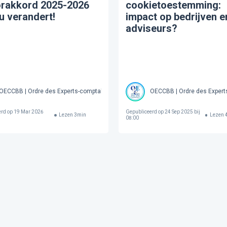
orakkord 2025-2026
cookietoestemming:
u verandert!
impact op bedrijven e
adviseurs?
OECCBB | Ordre des Experts-comptables et Comptables Brevetés de Belgique
OECCBB | Ordre des Expert
erd op
19 Mar 2026
Gepubliceerd op
24 Sep 2025 bij
Lezen
3
min
Lezen
08:00