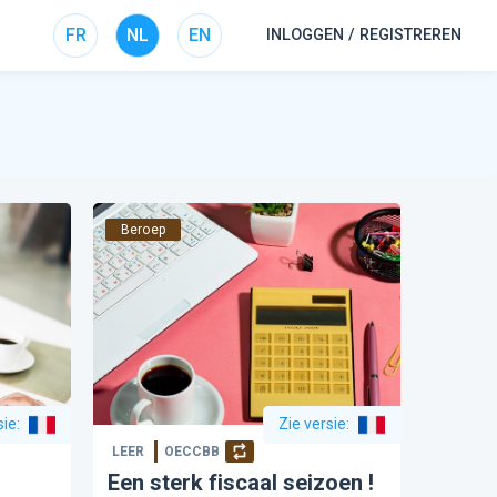
FR
NL
EN
INLOGGEN / REGISTREREN
Beroep
sie
:
Zie versie
:
LEER
OECCBB
Een sterk fiscaal seizoen !