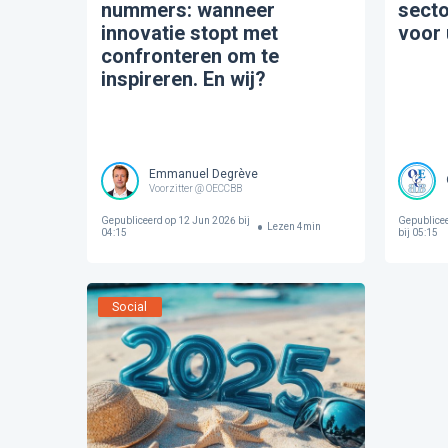
nummers: wanneer
sect
innovatie stopt met
voor 
confronteren om te
inspireren. En wij?
Emmanuel Degrève
Voorzitter @ OECCBB
Gepubliceerd op
12 Jun 2026 bij
Gepublice
Lezen
4
min
04:15
bij 05:15
Social