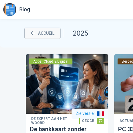
Blog
2025
ACCUEIL
Apps, Cloud & Digital
Beroe
Zie versie
:
DE EXPERT AAN HET
OECCBB
ACTUAL
WOORD
De bankkaart zonder
PC 33