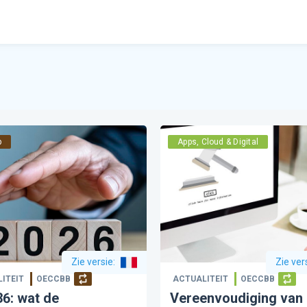
p
Apps, Cloud & Digital
Zie versie
:
Zie ver
ITEIT
OECCBB
ACTUALITEIT
OECCBB
6: wat de
Vereenvoudiging van