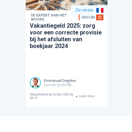
Zie versie
:
DE EXPERT AAN HET
OECCBB
WOORD
Vakantiegeld 2025: zorg
voor een correcte provisie
bij het afsluiten van
boekjaar 2024
Emmanuel Degrève
Voorzitter @ OECCBB
Gepubliceerd op
26 Apr 2025 bij
Lezen
3
min
04:15