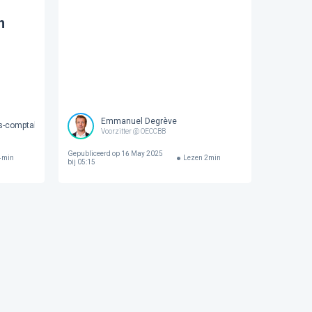
n
Emmanuel Degrève
s-comptables et Comptables Brevetés de Belgique
Voorzitter @ OECCBB
Gepubliceerd op
16 May 2025
4
min
Lezen
2
min
bij 05:15