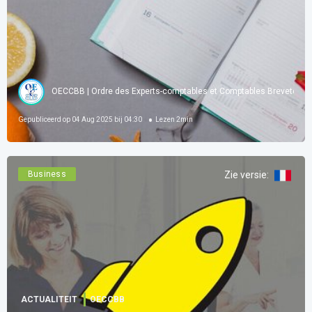
OECCBB | Ordre des Experts-comptables et Comptables Brevetés d
Gepubliceerd op
04 Aug 2025 bij 04:30
Lezen
2
min
Business
Zie versie
:
ACTUALITEIT
OECCBB