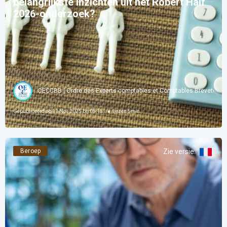
belangrijkste inzichten uit het Robert Half
2026-onderzoek?
OECCBB | Ordre des Experts-comptables et Comptables Brevetés d
Gepubliceerd op
11 Nov 2025 bij 05:15
Lezen
5
min
Beroep
Zie versie
: