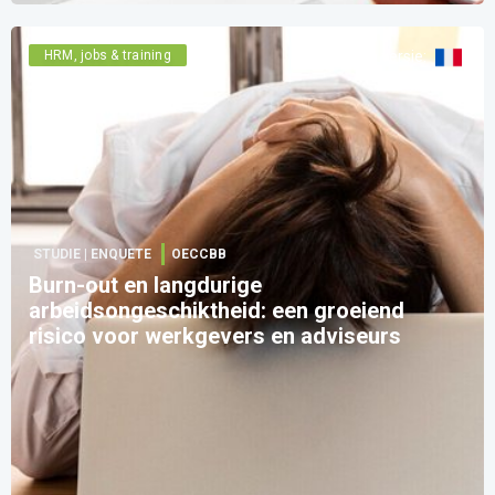
HRM, jobs & training
Zie versie
:
STUDIE | ENQUETE
OECCBB
Burn-out en langdurige
arbeidsongeschiktheid: een groeiend
risico voor werkgevers en adviseurs