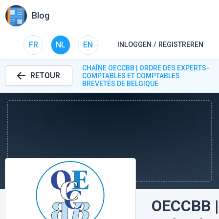
Blog
FR
NL
EN
INLOGGEN / REGISTREREN
CHAÎNE OECCBB | ORDRE DES EXPERTS-
RETOUR
COMPTABLES ET COMPTABLES
BREVETÉS DE BELGIQUE
OECCBB |