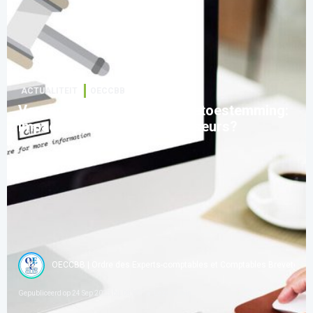
ACTUALITEIT
OECCBB
Vereenvoudiging van cookietoestemming:
impact op bedrijven en adviseurs?
OECCBB | Ordre des Experts-comptables et Comptables Brevetés d
Gepubliceerd op
24 Sep 2025 bij 08:00
Lezen
4
min