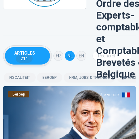
Ordre de
Experts-
comptabl
et
Comptab
ARTICLES
FR
NL
EN
211
Brevetés
Belgique
FISCALITEIT
BEROEP
HRM, JOBS & TRAINING
FINANCIË
Beroep
Zie versie
: