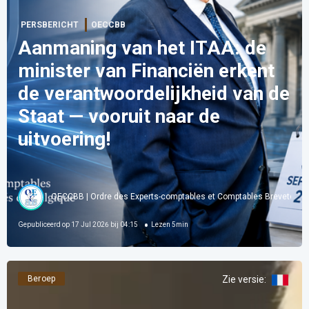
PERSBERICHT
OECCBB
Aanmaning van het ITAA: de
minister van Financiën erkent
de verantwoordelijkheid van de
Staat — vooruit naar de
uitvoering!
OECCBB | Ordre des Experts-comptables et Comptables Brevetés d
Gepubliceerd op
17 Jul 2026 bij 04:15
Lezen
5
min
Beroep
Zie versie
: