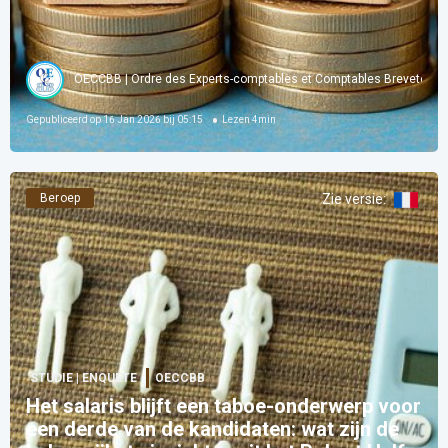
OECCBB | Ordre des Experts-comptables et Comptables Brevetés d
Gepubliceerd op
16 Jan 2026 bij 05:15
Lezen
4
min
Beroep
Zie versie
:
STUDIE | ENQUETE
OECCBB
Het salaris blijft een taboe-onderwerp voor
een derde van de kandidaten: wat zijn de