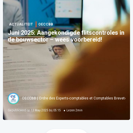
ACTUALITEIT
OECCBB
Juni 2025: Aangekondigde flitscontroles in
de bouwsector – wees voorbereid!
OECCBB | Ordre des Experts-comptables et Comptables Brevetés d
Gepubliceerd op
13 May 2025 bij 05:15
Lezen
2
min