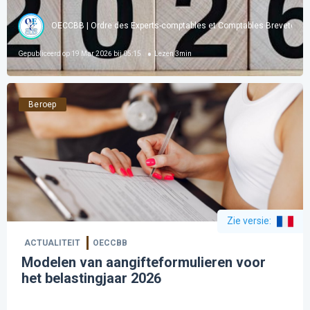
OECCBB | Ordre des Experts-comptables et Comptables Brevetés d
Gepubliceerd op
19 Mar 2026 bij 05:15
Lezen
3
min
Beroep
Zie versie
:
ACTUALITEIT
OECCBB
Modelen van aangifteformulieren voor
het belastingjaar 2026