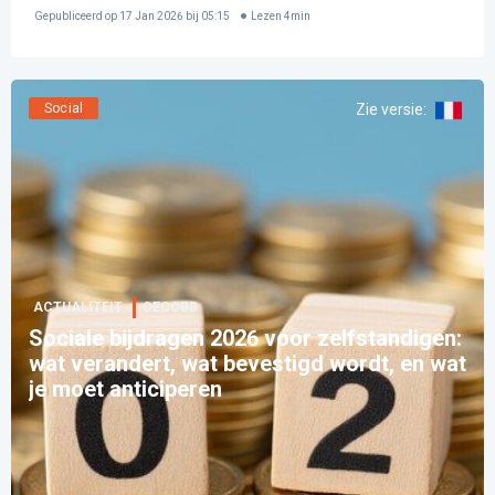
Gepubliceerd op
17 Jan 2026 bij 05:15
Lezen
4
min
Social
Zie versie
:
ACTUALITEIT
OECCBB
Sociale bijdragen 2026 voor zelfstandigen:
wat verandert, wat bevestigd wordt, en wat
je moet anticiperen