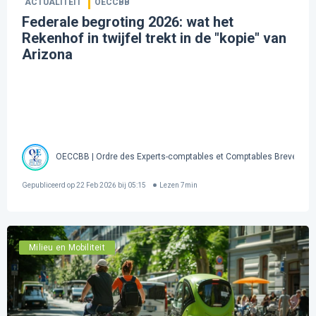
ACTUALITEIT
OECCBB
Federale begroting 2026: wat het
Rekenhof in twijfel trekt in de "kopie" van
Arizona
OECCBB | Ordre des Experts-comptables et Comptables Brevetés 
Gepubliceerd op
22 Feb 2026 bij 05:15
Lezen
7
min
Milieu en Mobiliteit