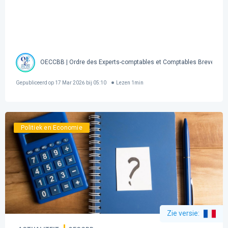
OECCBB | Ordre des Experts-comptables et Comptables Brevetés 
Gepubliceerd op
17 Mar 2026 bij 05:10
Lezen
1
min
Politiek en Economie
Zie versie
: