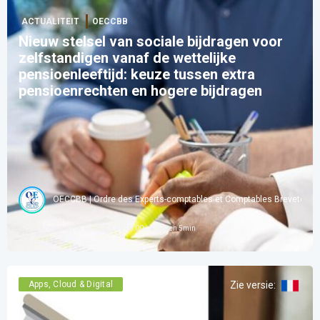
ACTUALITEIT
OECCBB
Nieuw stelsel van sociale bijdragen voor
zelfstandigen vanaf de wettelijke
pensioenleeftijd: keuze tussen extra
pensioenrechten en hogere bijdragen
OECCBB | Ordre des Experts-comptables et Comptables Brevetés d
Gepubliceerd op
16 Oct 2025 bij 08:00
Lezen
5
min
Apps, Cloud & Digital
Zie versie
: