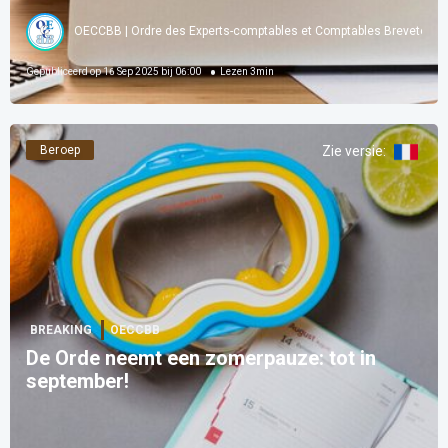
OECCBB | Ordre des Experts-comptables et Comptables Brevetés d
Gepubliceerd op
16 Sep 2025 bij 06:00
Lezen
3
min
Beroep
Zie versie
:
BREAKING
OECCBB
De Orde neemt een zomerpauze: tot in
september!