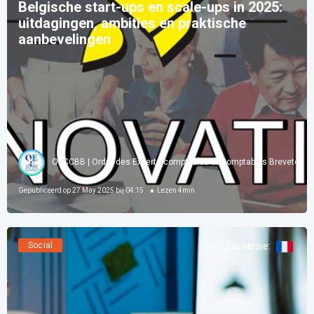
Belgische start-ups en scale-ups in 2025:
uitdagingen, ambities en praktische
aanbevelingen
OECCBB | Ordre des Experts-comptables et Comptables Brevetés d
Gepubliceerd op
27 May 2025 bij 04:15
Lezen
4
min
Social
Zie versie
: