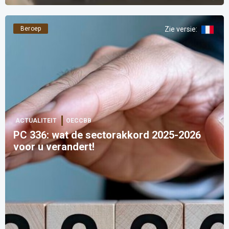
Beroep
Zie versie
:
ACTUALITEIT
OECCBB
PC 336: wat de sectorakkord 2025-2026
voor u verandert!