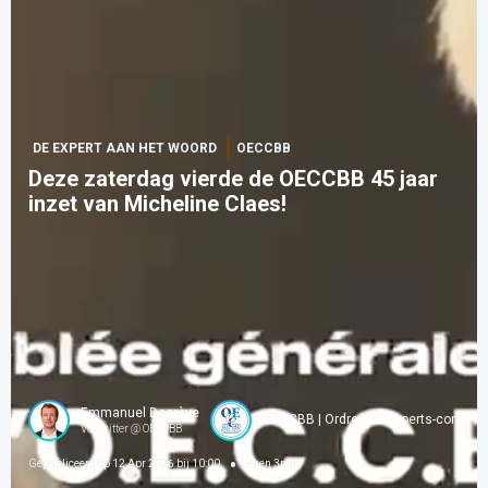
DE EXPERT AAN HET WOORD
OECCBB
Deze zaterdag vierde de OECCBB 45 jaar
inzet van Micheline Claes!
Emmanuel Degrève
OECCBB | Ordre des Experts-comptab
Voorzitter @ OECCBB
Gepubliceerd op
12 Apr 2026 bij 10:00
Lezen
3
min