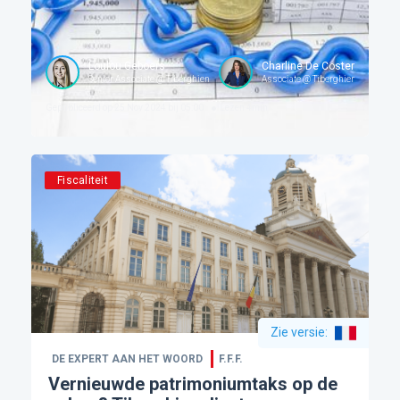
Loulou Geboers
Charline De Coster
Senior Associate @ Tiberghien
Associate @ Tiberghien
Gepubliceerd op
25 Nov 2024 bij 05:00
Lezen
4
min
Fiscaliteit
Zie versie
:
DE EXPERT AAN HET WOORD
F.F.F.
Vernieuwde patrimoniumtaks op de