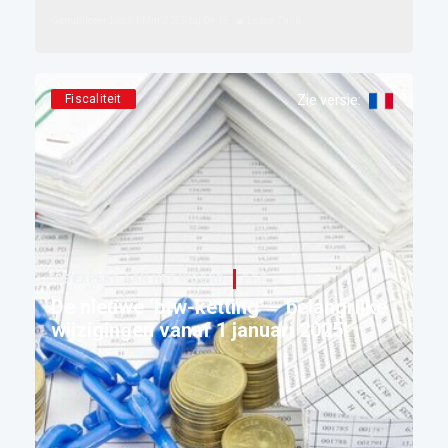
Gepubliceerd op
31 Mar 2025 bij 08:15
Lezen
7
min
Fiscaliteit
Zie versie
:
DE EXPERT AAN HET WOORD
F.F.F.
De nieuwe ‘btw-ketting’ – belangrijke
wijzigingen vanaf 1 januari 2025!