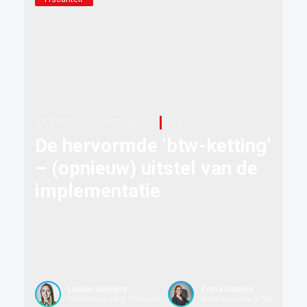
DE EXPERT AAN HET WOORD
F.F.F.
De hervormde ‘btw-ketting’
– (opnieuw) uitstel van de
implementatie
Loulou Geboers
Zosia Daniels
Senior Associate @ Tiberghien
Senior Associate @ Tiberghien