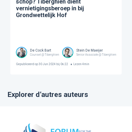
schop? Tiberghien dient
vernietigingsberoep in bij
Grondwettelijk Hof
De Cock Bart
Stein De Maeijer
Counsel @ Tiberghien
Senior Associate @ Tiberghien
Gepubliceerd op
30 Jun 2024 bij 06:22
Lezen
4
min
Explorer d’autres auteurs