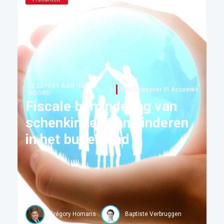
DE EXPERT AAN HET
Sprl Dekeyser Et Associes
WOORD
Fiscale behandeling van
schenkingen aan kinderen
in het buitenland
Grégory Homans
Baptiste Verbruggen