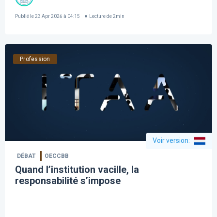
Publié le
23 Apr 2026 à 04:15
Lecture de
2
min
Profession
Voir version
:
DÉBAT
OECCBB
Quand l’institution vacille, la
responsabilité s’impose