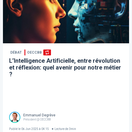
DÉBAT
OECCBB
L’Intelligence Artificielle, entre révolution
et réflexion: quel avenir pour notre métier
?
Emmanuel Degrève
Président @ OECCBB
Publié le
06 Jun 2025 à 04:15
Lecture de
3
min