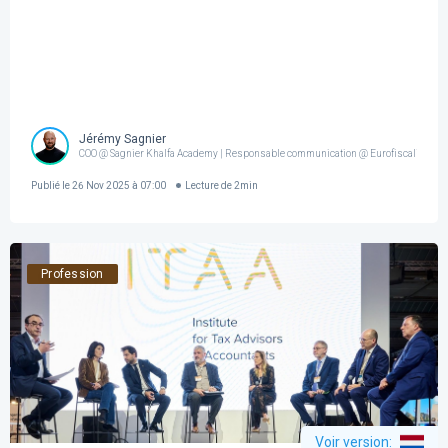
Jérémy Sagnier
COO @ Sagnier Khalfa Academy | Responsable communication @ Eurofiscalis
Publié le
26 Nov 2025 à 07:00
Lecture de
2
min
Profession
Voir version
: