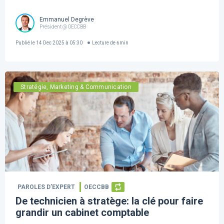
Emmanuel Degrève
Président @ OECCBB
Publié le
14 Dec 2025 à 05:30
Lecture de
6
min
Stratégie, Marketing & Communication
PAROLES D’EXPERT
OECCBB
De technicien à stratège: la clé pour faire
grandir un cabinet comptable