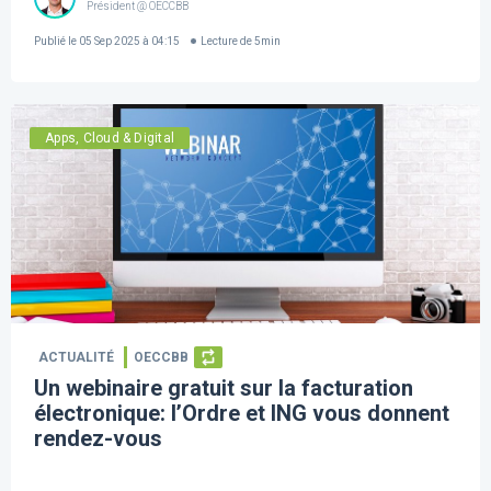
Président @ OECCBB
Publié le
05 Sep 2025 à 04:15
Lecture de
5
min
Apps, Cloud & Digital
ACTUALITÉ
OECCBB
Un webinaire gratuit sur la facturation
électronique: l’Ordre et ING vous donnent
rendez-vous