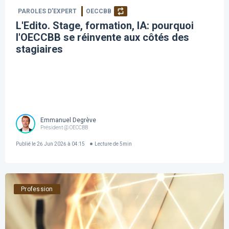
PAROLES D’EXPERT
OECCBB
L'Edito. Stage, formation, IA: pourquoi
l'OECCBB se réinvente aux côtés des
stagiaires
Emmanuel Degrève
Président @ OECCBB
Publié le
26 Jun 2026 à 04:15
Lecture de
5
min
Profession