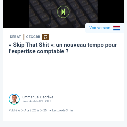
Voir version
:
DÉBAT
OECCBB
« Skip That Shit »: un nouveau tempo pour
l’expertise comptable ?
Emmanuel Degrève
Président de l'OECCBB
Publié le
04 Apr 2025 à 04:25
Lecture de
3
min