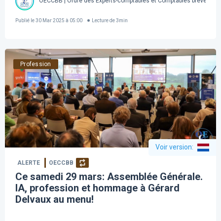
OECCBB | Ordre des Experts-comptables et Comptables brevetés d
Publié le
30 Mar 2025 à 05:00
Lecture de
3
min
Profession
Voir version
:
ALERTE
OECCBB
Ce samedi 29 mars: Assemblée Générale.
IA, profession et hommage à Gérard
Delvaux au menu!