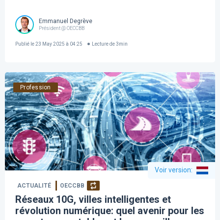
Emmanuel Degrève
Président @ OECCBB
Publié le
23 May 2025 à 04:25
Lecture de
3
min
Profession
Voir version
:
ACTUALITÉ
OECCBB
Réseaux 10G, villes intelligentes et
révolution numérique: quel avenir pour les