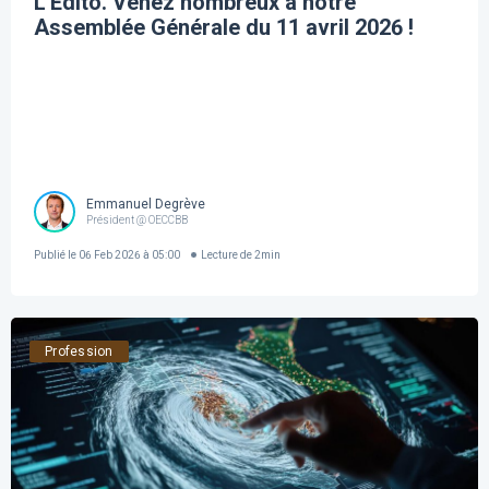
L'Édito. Venez nombreux à notre
Assemblée Générale du 11 avril 2026 !
Emmanuel Degrève
Président @ OECCBB
Publié le
06 Feb 2026 à 05:00
Lecture de
2
min
Profession