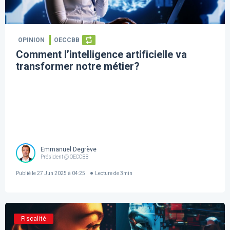
OPINION
OECCBB
Comment l’intelligence artificielle va
transformer notre métier?
Emmanuel Degrève
Président @ OECCBB
Publié le
27 Jun 2025 à 04:25
Lecture de
3
min
Fiscalité