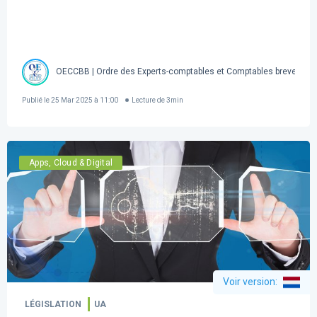
OECCBB | Ordre des Experts-comptables et Comptables brevetés d
Publié le
25 Mar 2025 à 11:00
Lecture de
3
min
Apps, Cloud & Digital
Voir version
:
LÉGISLATION
UA