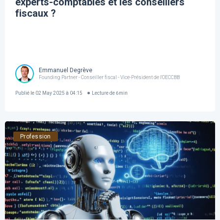
experts-comptables et les conseillers
fiscaux ?
Emmanuel Degrève
Founding Partner - Conseiller fiscal - Vice-Président de l'OECCBB
Publié le
02 May 2025 à 04:15
Lecture de
6
min
Profession